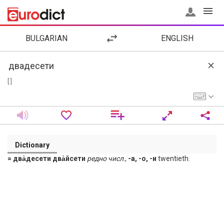
BULGARIAN
ENGLISH
[ ]
Dictionary
= два̀десети два̀йсети
редно числ
.,
-а, -о, -и
twentieth.