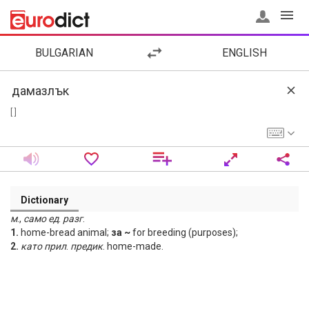
BULGARIAN
ENGLISH
[ ]
Dictionary
м
.,
само
ед
.
разг
.
1.
home-bread animal;
за ~
for breeding (purposes);
2.
като прил
.
предик
. home-made.