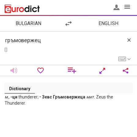
BULGARIAN
ENGLISH
[ ]
Dictionary
м
.,
-ци
thunderer; •
Зевс Гръмовержеца
мит.
Zeus the
Thunderer.