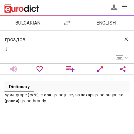
BULGARIAN
ENGLISH
[ ]
Dictionary
прил
. grape (
attr
.);
~ сок
grape juice;
~а захар
grape-sugar;
~а
(ракия)
grape-brandy.