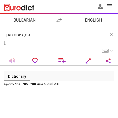
BULGARIAN
ENGLISH
[ ]
Dictionary
прил
.,
-на, -но, -ни
анат
. pisiform.