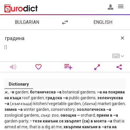
BULGARIAN
ENGLISH
[ ]
Dictionary
ж
.,
-и
garden;
ботаническа ~а
botanical gardens;
~а на покрива
на къща
roof garden;
градска ~а
public gardens;
зеленчукова
~а
(
към
къща
) kitchen/vegetable garden, (
бахча
) market garden;
зимна ~а
winter garden, conservatory;
зоологическа ~а
zoological gardens,
съкр
. zoo;
овощна ~
orchard;
прием в ~а
garden-party; •
тези камъни се хвърлят (са) в моята ~а
that is
aimed at me, that is a dig at me;
хвърлям камъни в ~ата на