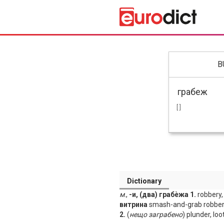
B
[ ]
Dictionary
м
.,
-и, (два) грабѐжа 1.
robbery, 
витрина
smash-and-grab robbe
2.
(
нещо
заграбено
) plunder, loot