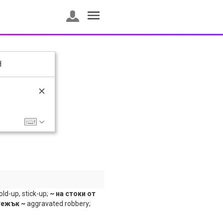
H
hold-up, stick-up;
~ на стоки от
тежък ~
aggravated robbery;