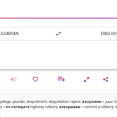
ULGARIAN
ENGLIS
pillage, plunder, despoilment, despoliation; rapine;
въоръжен ~
разг
. 
ry
~ по пътищата
highway robbery;
извършвам ~
commit a robbery;
.