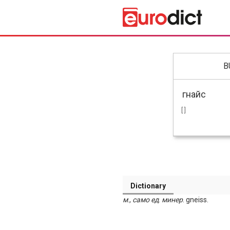
B
[ ]
Dictionary
м
.,
само
ед
.
минер
. gneiss.