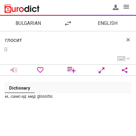
BULGARIAN
ENGLISH
[ ]
Dictionary
м
.,
само
ед
.
мед
. glossitis.