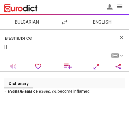
BULGARIAN
ENGLISH
[ ]
Dictionary
= възпаля̀вам се
възвр
.
гл
. become inflamed.