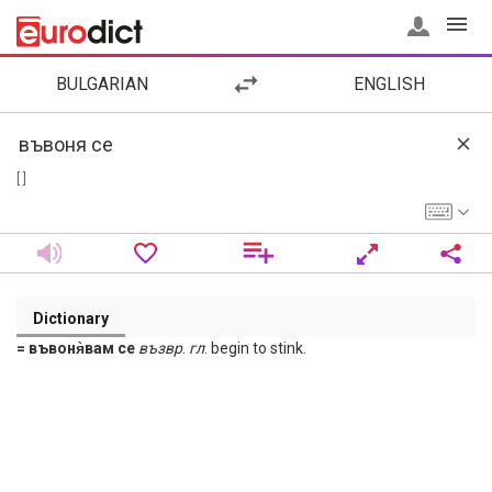
BULGARIAN
ENGLISH
[ ]
Dictionary
= въвоня̀вам се
възвр
.
гл
. begin to stink.