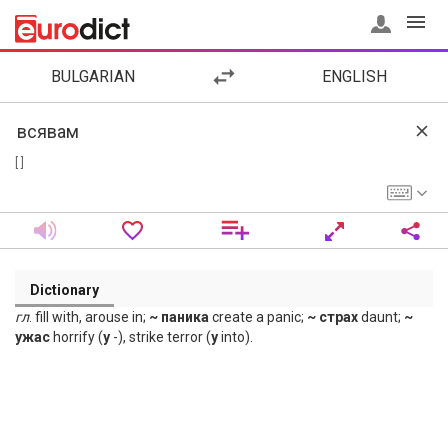
BULGARIAN
ENGLISH
[ ]
Dictionary
гл
. fill with, arouse in;
~ паника
create a panic;
~ страх
daunt;
~
ужас
horrify (
y
-), strike terror (
y
into).