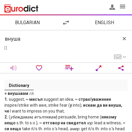
BULGARIAN
ENGLISH
[ ]
Dictionary
= внуша̀вам
гл
.
1.
suggest;
~ мисъл
suggest an idea;
~ страх/уважение
inspire/strike with awe, strike fear (
у
into);
искам да ви внуша,
че
I want to impress on you that;
2.
(
убеждавам
,
втълпявам
) persuade, bring home (
някому
нещо
s.th. to s.o.);
~ отговор на свидетел
юр
. lead a witness;
~
си нещо
take it/s.th. into o.’s head,
амер
. get it/s.th. into o.’s head.