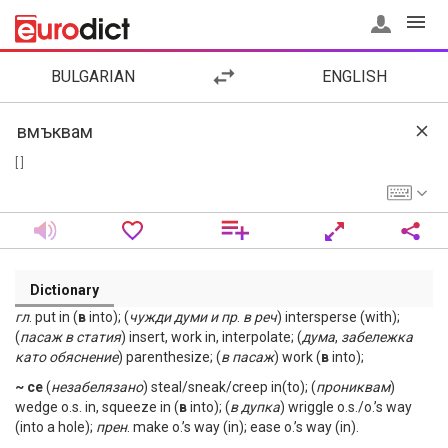
BULGARIAN
ENGLISH
[ ]
Dictionary
гл
. put in (
в
into); (
чужди
думи
и
пр
.
в
реч
) intersperse (with);
(
пасаж
в
статия
) insert, work in, interpolate; (
дума
,
забележка
като
обяснение
) parenthesize; (
в
пасаж
) work (
в
into);
~ се
(
незабелязано
) steal/sneak/creep in(to); (
прониквам
)
wedge o.s. in, squeeze in (
в
into); (
в
дупка
) wriggle o.s./o.’s way
(into a hole);
прен
. make o.’s way (in); ease o.’s way (in).