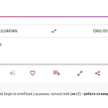
ULGARIAN
ENGLIS
ad, begin to smell bad; (
на
ракия
,
тютюн
) reek (
на
of); •
рибата се вми