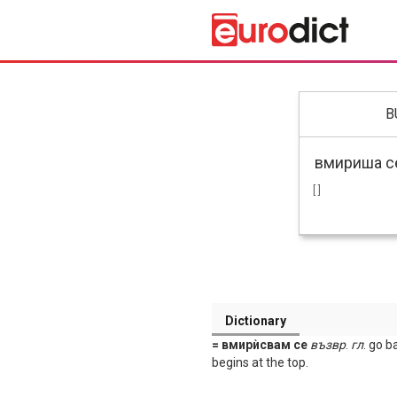
B
[ ]
Dictionary
= вмирѝсвам се
възвр
.
гл
. go b
begins at the top.