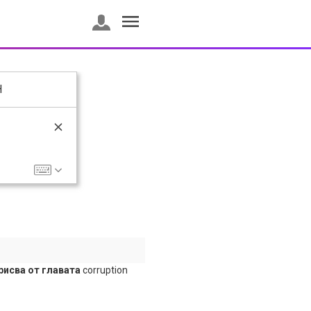
H
рисва от главата
corruption