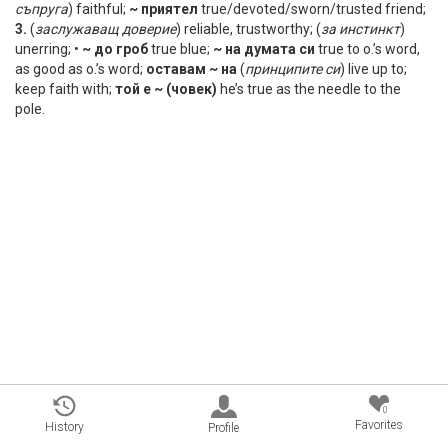
съпруга
) faithful;
~ приятел
true/devoted/sworn/trusted friend;
3.
(
заслужаващ
доверие
) reliable, trustworthy; (
за
инстинкт
)
unerring; •
~ до гроб
true blue;
~ на думата си
true to o.’s word,
as good as o.’s word;
оставам ~ на
(
принципите
си
) live up to;
keep faith with;
той е ~ (човек)
he’s true as the needle to the
pole.
0
Favorites
History
Profile