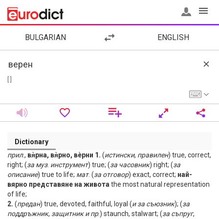
BULGARIAN
ENGLISH
[ ]
Dictionary
прил
.,
вя̀рна, вя̀рно, вѐрни 1.
(
истински
,
правилен
) true, correct,
right; (
за
муз
.
инструмент
) true; (
за
часовник
) right; (
за
описание
) true to life;
мат
. (
за
отговор
) exact, correct;
най-
вярно представяне на живота
the most natural representation
of life;
2.
(
предан
) true, devoted, faithful, loyal (
и
за
съюзник
); (
за
поддръжник
,
защитник
и
пр
.) staunch, stalwart; (
за
съпруг
,