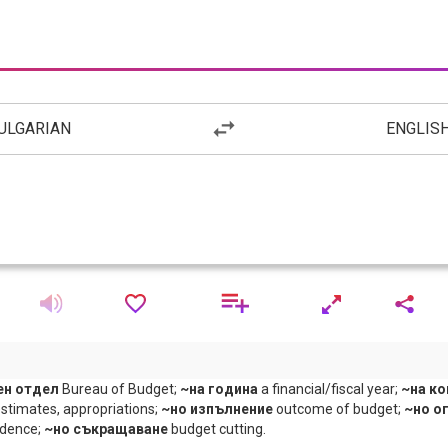
ULGARIAN
ENGLIS
ен отдел
Bureau of Budget;
~на година
a financial/fiscal year;
~на к
stimates, appropriations;
~но изпълнение
outcome of budget;
~но о
idence;
~но съкращаване
budget cutting.