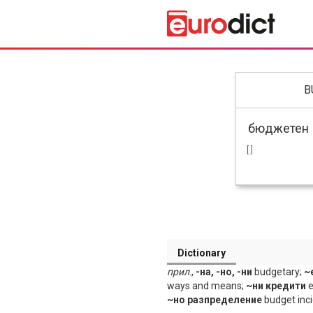
B
[ ]
Dictionary
прил
.,
-на, -но, -ни
budgetary;
~
ways and means;
~ни кредити
e
~но разпределение
budget inc