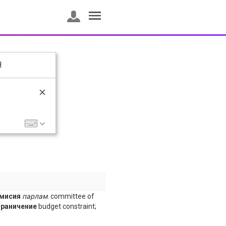
H
омисия
парлам
. committee of
граничение
budget constraint;