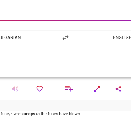
ULGARIAN
ENGLIS
-)fuse;
~ите изгоряха
the fuses have blown.