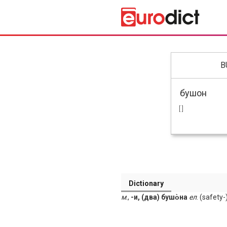
B
[ ]
Dictionary
м
.,
-и, (два) бушо̀на
ел
. (safety