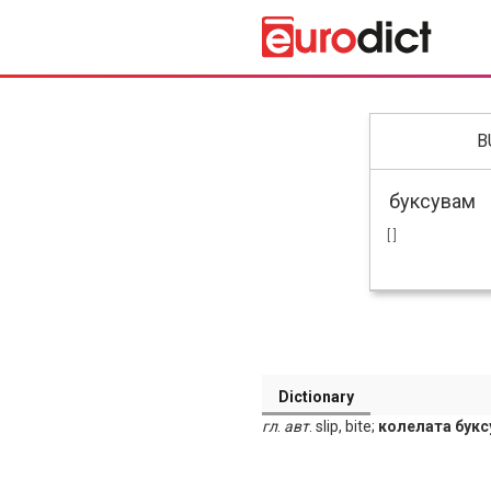
B
[ ]
Dictionary
гл
.
авт
. slip, bite;
колелата букс