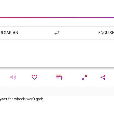
ULGARIAN
ENGLIS
уват
the wheels won’t grab.