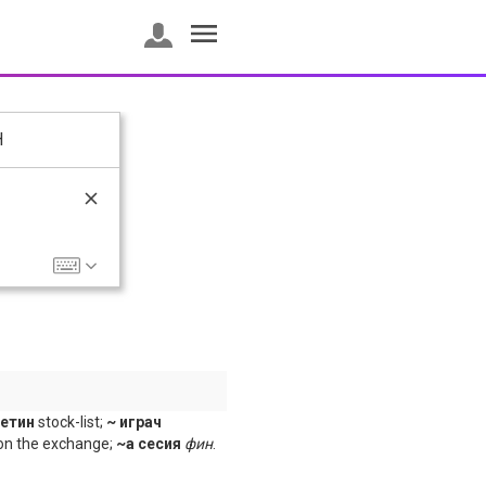
H
етин
stock-list;
~ играч
on the exchange;
~а сесия
фин
.