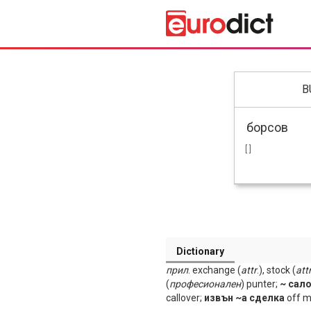
B
[ ]
Dictionary
прил
. exchange (
attr
.), stock (
att
(
професионален
) punter;
~ сал
callover;
извън ~а сделка
off m