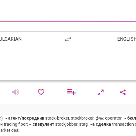
ULGARIAN
ENGLIS
r
.);
~ агент/посредник
stock-broker, stockbroker,
фин
. operator;
~ бюл
он
trading floor;
~ спекулант
stockjobber, stag;
~а сделка
transaction 
arket deal.