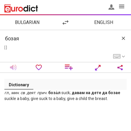
BULGARIAN
ENGLISH
[ ]
Dictionary
гл
.,
мин
.
св
.
деят
.
прич
.
боза̀л
suck;
давам на дете да бозае
suckle a baby, give suck to a baby, give a child the breast.