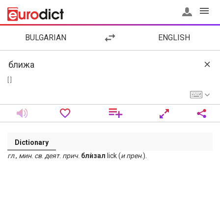
BULGARIAN
ENGLISH
[ ]
Dictionary
гл
.,
мин
.
св
.
деят
.
прич
.
блѝзал
lick (
и
прен
.).