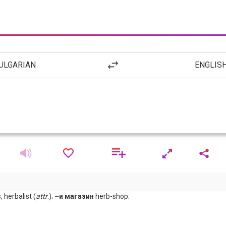
ULGARIAN
ENGLIS
, herbalist (
attr
.);
~и магазин
herb-shop.