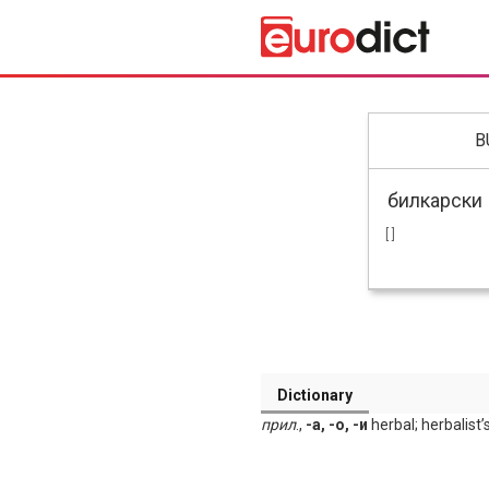
B
[ ]
Dictionary
прил
.,
-а, -о, -и
herbal; herbalist’s