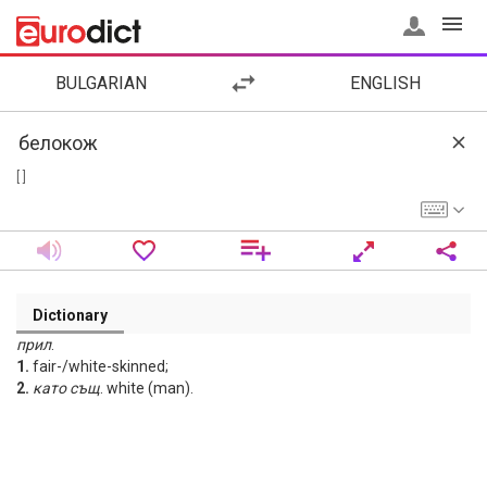
BULGARIAN
ENGLISH
[ ]
Dictionary
прил
.
1.
fair-/white-skinned;
2.
като
същ
. white (man).