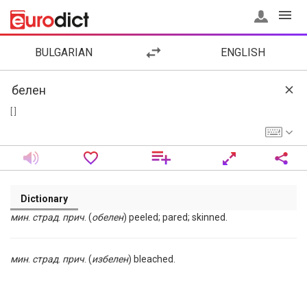
BULGARIAN
ENGLISH
[ ]
Dictionary
мин
.
страд
.
прич
. (
обелен
) peeled; pared; skinned.
мин
.
страд
.
прич
. (
избелен
) bleached.