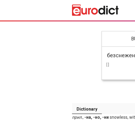
B
[ ]
Dictionary
прил
.,
-на, -но, -ни
snowless, wi