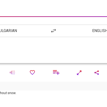
ULGARIAN
ENGLIS
thout snow.