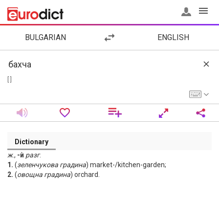
BULGARIAN
ENGLISH
[ ]
Dictionary
ж
.,
-ѝ
разг
.
1.
(
зеленчукова
градина
) market-/kitchen-garden;
2.
(
овощна
градина
) orchard.