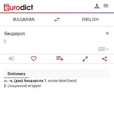
BULGARIAN
ENGLISH
[ ]
Dictionary
м
.,
-и, (два) бандеро̀ла 1.
excise label/band;
2.
(
пощенски
) wrapper.