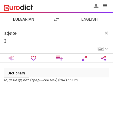
BULGARIAN
ENGLISH
[ ]
Dictionary
м
.,
само
ед
.
бот
. (
градински
мак
) (raw) opium.