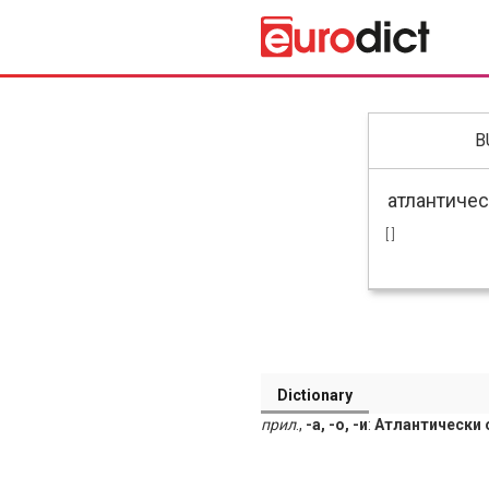
B
[ ]
Dictionary
прил
.,
-а, -о, -и
:
Атлантически 