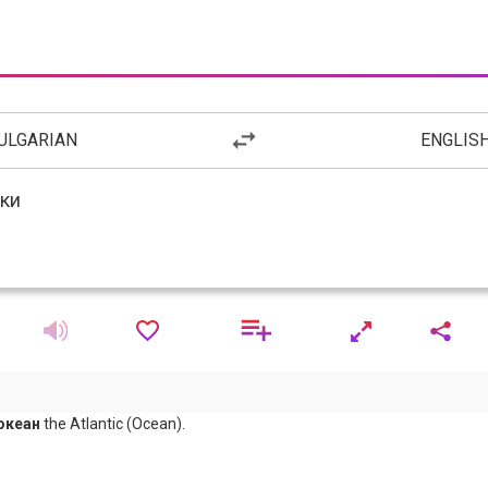
ULGARIAN
ENGLIS
океан
the Atlantic (Ocean).