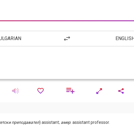
ULGARIAN
ENGLIS
етски
преподавател
) assistant;
амер
. assistant professor.