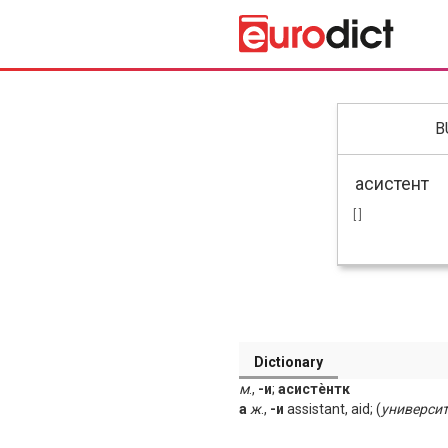
B
[ ]
Dictionary
м
.,
-и
;
асистѐнтк
а
ж
.,
-и
assistant, aid; (
университ