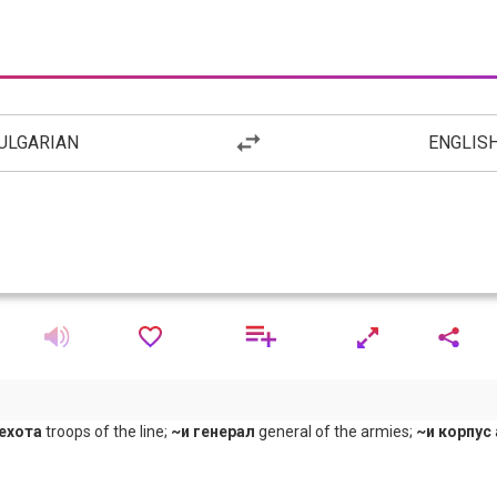
ULGARIAN
ENGLIS
пехота
troops of the line;
~и генерал
general of the armies;
~и корпус