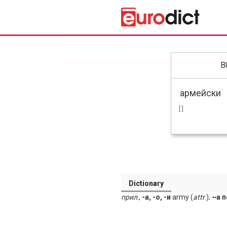
B
[ ]
Dictionary
прил
.,
-а, -о, -и
army (
attr
.);
~а 