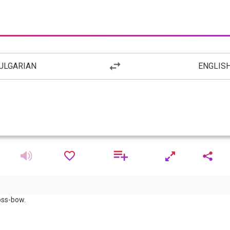
ULGARIAN
ENGLIS
ross-bow.