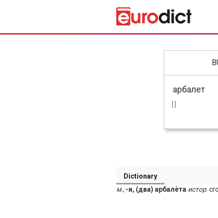
B
[ ]
Dictionary
м
.,
-и, (два) арбалѐта
истор
. c