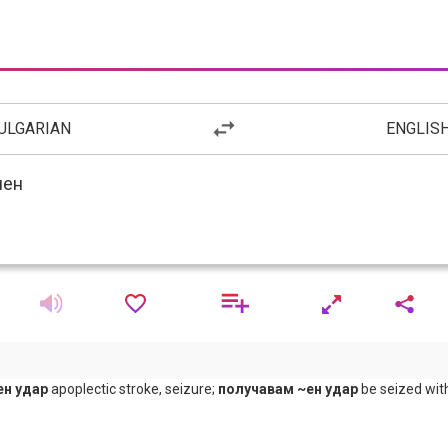
ULGARIAN
ENGLIS
ен удар
apoplectic stroke, seizure;
получавам ~ен удар
be seized wit