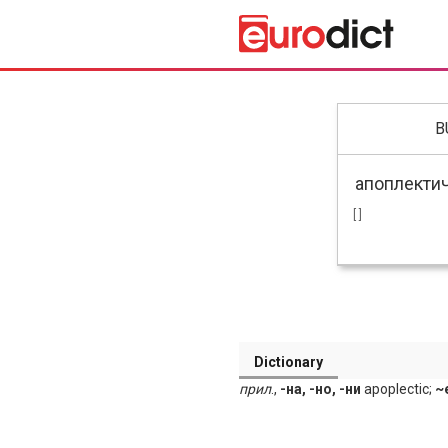
B
[ ]
Dictionary
прил
.,
-на, -но, -ни
apoplectic;
~