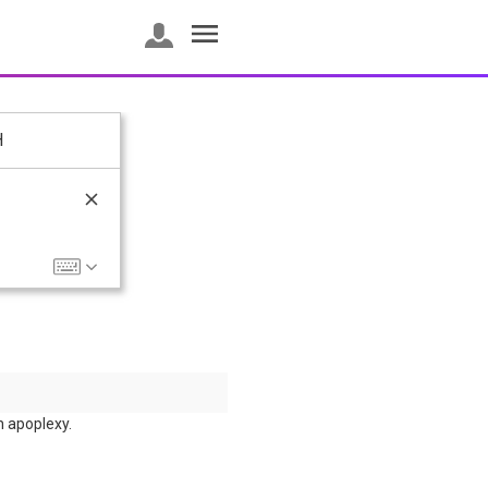
H
h apoplexy.