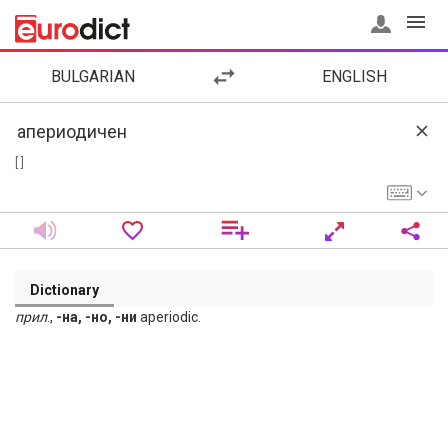
BULGARIAN
ENGLISH
[ ]
Dictionary
прил
.,
-на, -но, -ни
aperiodic.