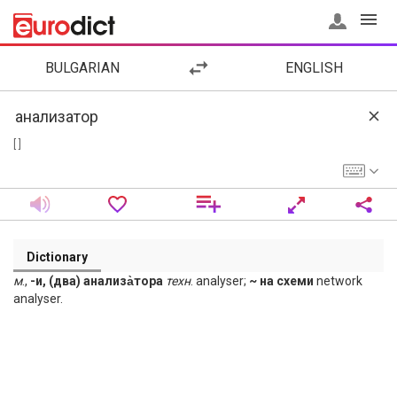
BULGARIAN
ENGLISH
[ ]
Dictionary
м
.,
-и, (два) анализа̀тора
техн
. analyser;
~ на схеми
network
analyser.