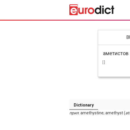
B
[ ]
Dictionary
прил
. amethystine; amethyst (
at