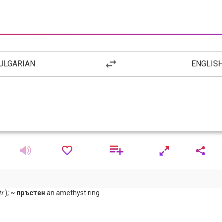
ULGARIAN
ENGLIS
tr
.);
~ пръстен
an amethyst ring.