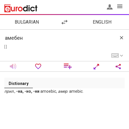
BULGARIAN
ENGLISH
[ ]
Dictionary
прил
.,
-на, -но, -ни
amoebic,
амер
. amebic.