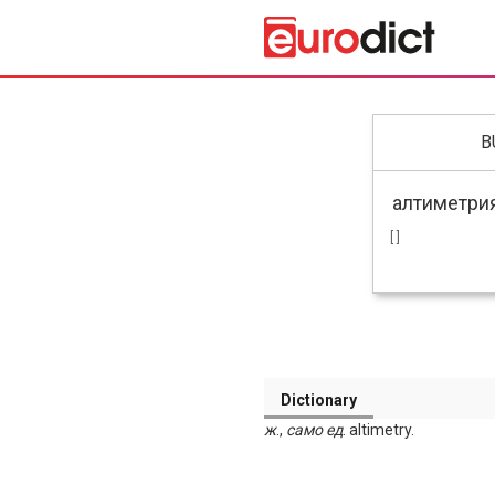
B
[ ]
Dictionary
ж
.,
само
ед
. altimetry.