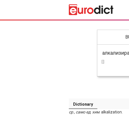
B
[ ]
Dictionary
ср
.,
само
ед
.
хим
. alkalization.