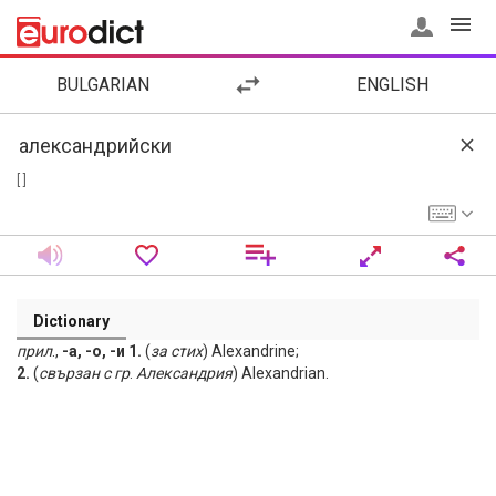
BULGARIAN
ENGLISH
[ ]
Dictionary
прил
.,
-а, -о, -и 1.
(
за
стих
) Alexandrine;
2.
(
свързан
с
гр
.
Александрия
) Alexandrian.