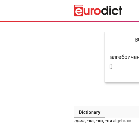
B
[ ]
Dictionary
прил
.,
-на, -но, -ни
algebraic.