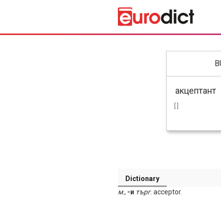
B
[ ]
Dictionary
м
.,
-и
търг
. acceptor.