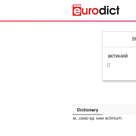
B
[ ]
Dictionary
м
.,
само
ед
.
хим
. actinium.