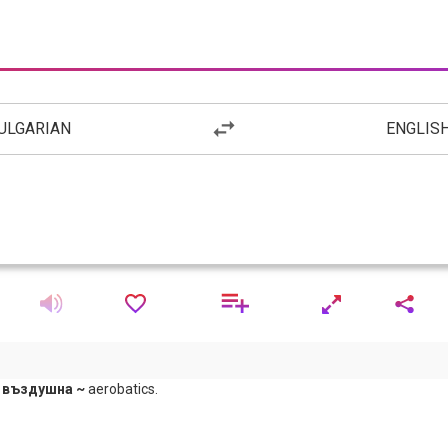
ULGARIAN
ENGLIS
;
въздушна ~
aerobatics.