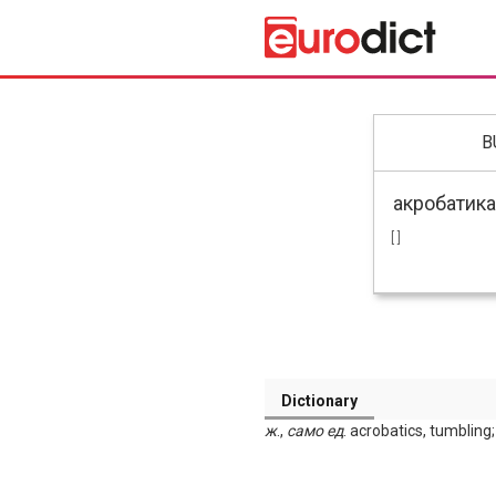
B
[ ]
Dictionary
ж
.,
само
ед
. acrobatics, tumbling