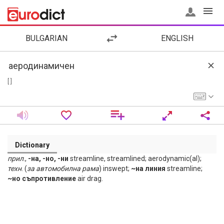
BULGARIAN
ENGLISH
[ ]
Dictionary
прил
.,
-на, -но, -ни
streamline, streamlined; aerodynamic(al);
техн
. (
за
автомобилна
рама
) inswept;
~на линия
streamline;
~но съпротивление
air drag.