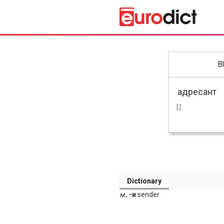
B
[ ]
Dictionary
м
.,
-и
sender.