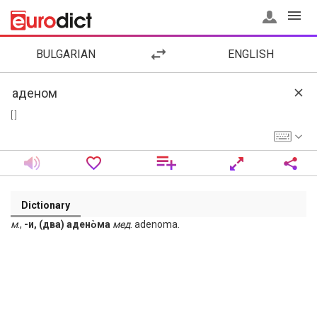
BULGARIAN
ENGLISH
[ ]
Dictionary
м
.,
-и, (два) адено̀ма
мед
. adenoma.