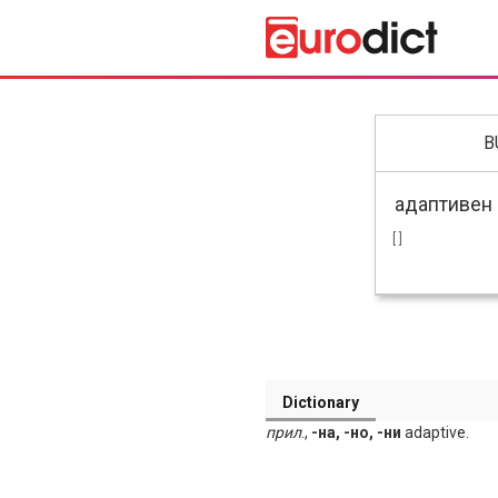
B
[ ]
Dictionary
прил
.,
-на, -но, -ни
adaptive.