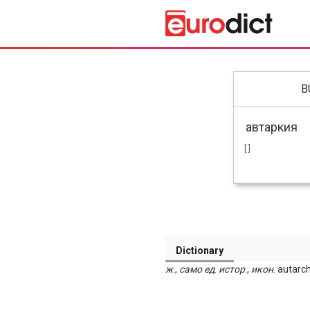
B
[ ]
Dictionary
ж
.,
само
ед
.
истор
.,
икон
. autarch