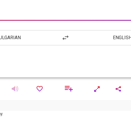
ULGARIAN
ENGLIS
y.